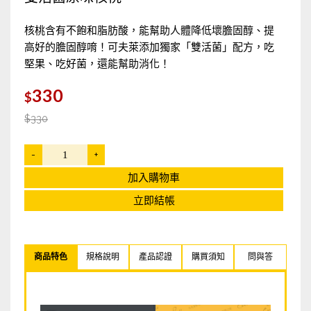
熱門推薦
Hot!
核桃含有不飽和脂肪酸，能幫助人體降低壞膽固醇、提
高好的膽固醇唷！可夫萊添加獨家「雙活菌」配方，吃
堅果、吃好菌，還能幫助消化！
330
$
$330
-
+
加入購物車
立即結帳
商品特色
規格說明
產品認證
購買須知
問與答