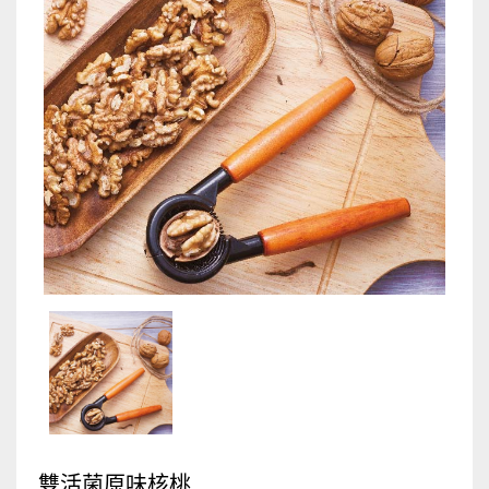
LOHAS優活好菌多多 益生菌
漫山尋
AI智能防疫機
大甲媽祖遶境專用鞋【平步青雲】系列鞋款
徐老爹 純手工蠶絲棉花被
招財開運3D立體雷雕燈
大甲乾麵
可夫萊堅果之家
Swefen 舒微氛
Brighter描圖光板
雙活菌原味核桃