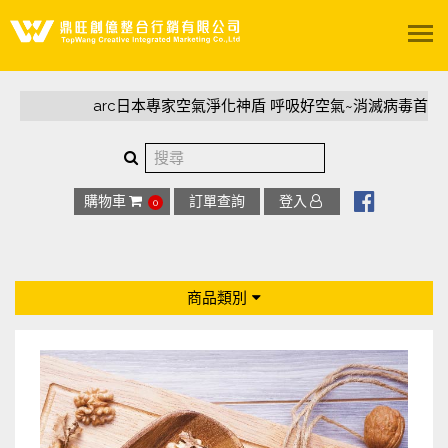
關於我們
arc日本專家空氣淨化神盾 呼吸好空氣~消滅病毒首選
服務項目
精選案例
購物車
訂單查詢
登入
0
影音專區
商品類別
陽光聚所
全部商品
聯絡我們
專利足弓鞋墊
arc日本專家空氣淨化神盾