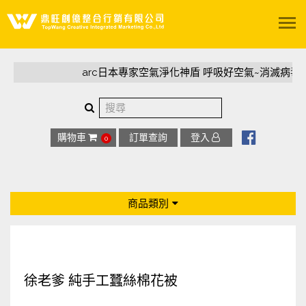
關於我們
arc日本專家空氣淨化神盾 呼吸好空氣~消滅病毒首
服務項目
精選案例
購物車
訂單查詢
登入
0
影音專區
商品類別
陽光聚所
全部商品
聯絡我們
專利足弓鞋墊
徐老爹 純手工蠶絲棉花被
arc日本專家空氣淨化神盾