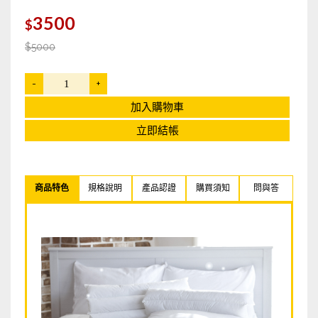
LOHAS優活好菌多多 益生菌
3500
$
漫山尋
$5000
AI智能防疫機
-
+
大甲媽祖遶境專用鞋【平步青雲】系列鞋款
加入購物車
立即結帳
徐老爹 純手工蠶絲棉花被
招財開運3D立體雷雕燈
商品特色
規格說明
產品認證
購買須知
問與答
大甲乾麵
可夫萊堅果之家
Swefen 舒微氛
Brighter描圖光板