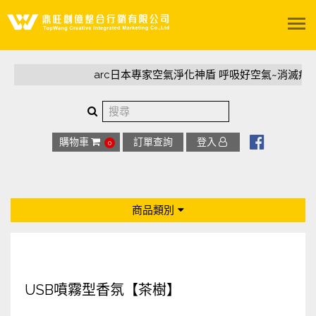
關於我們
arc日本專家空氣淨化神盾 呼吸好空氣~消滅病
服務項目
精選案例
購物車
訂單查詢
登入
0
影音專區
商品類別
陽光聚所
全部商品
聯絡我們
專利足弓鞋墊
USB噴霧型香氛【茶樹】
arc日本專家空氣淨化神盾