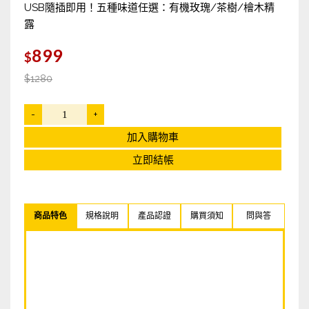
USB隨插即用！五種味道任選：有機玫瑰/茶樹/檜木精
LOHAS優活好菌多多 益生菌
露
漫山尋
899
$
AI智能防疫機
$1280
大甲媽祖遶境專用鞋【平步青雲】系列鞋款
-
+
徐老爹 純手工蠶絲棉花被
加入購物車
立即結帳
招財開運3D立體雷雕燈
大甲乾麵
商品特色
規格說明
產品認證
購買須知
問與答
可夫萊堅果之家
Swefen 舒微氛
Brighter描圖光板