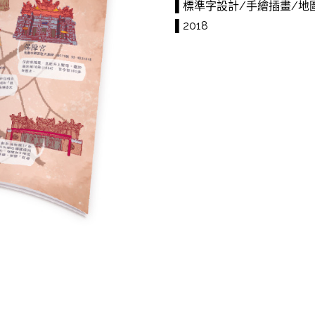
▌標準字設計/手繪插畫/地
▌2018