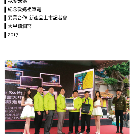
▌Acer宏碁
▌紀念款媽祖筆電
▌異業合作-新產品上市記者會
▌大甲鎮瀾宮
▌2017