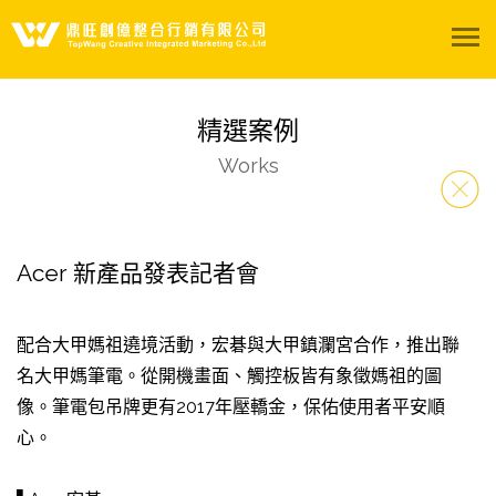
關於我們
精選案例
服務項目
Works
精選案例
Acer 新產品發表記者會
影音專區
陽光聚所
配合大甲媽祖遶境活動，宏碁與大甲鎮瀾宮合作，推出聯
名大甲媽筆電。從開機畫面、觸控板皆有象徵媽祖的圖
聯絡我們
像。筆電包吊牌更有2017年壓轎金，保佑使用者平安順
心。