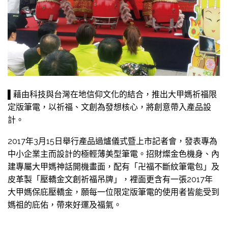
▌藉由科技與台灣在地信仰文化的結合，推出大甲媽祈福限
定版筆電，以祈福、文創為發想核心，將創意帶入產品設
計。
2017年3月15日舉行產品過爐儀式暨上市記者會，發表專為
中小企業主而設計的極輕薄美型筆電。招財燦金色機身、內
建專屬大甲媽神話開機畫面，配有「卍福不斷紋筆電包」及
皮革製「壓轎金文創祈福吊牌」，裡面更含有一張2017年
大甲媽保庇壓轎金，願每一位限定版筆電的使用者皆能受到
媽祖的庇佑，帶來好運及福氣。