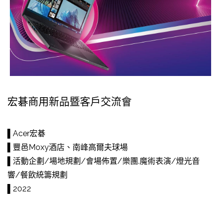
宏碁商用新品暨客戶交流會
▌Acer宏碁
▌豐邑Moxy酒店、南峰高爾夫球場
▌活動企劃/場地規劃/會場佈置/樂團.魔術表演/燈光音
響/餐飲統籌規劃
▌2022